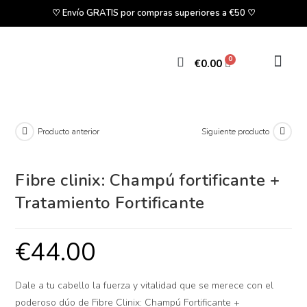
♡ Envío GRATIS por compras superiores a €50 ♡
€
0.00
Producto anterior
Siguiente producto
Fibre clinix: Champú fortificante +
Tratamiento Fortificante
€
44.00
Dale a tu cabello la fuerza y vitalidad que se merece con el
poderoso dúo de Fibre Clinix: Champú Fortificante +