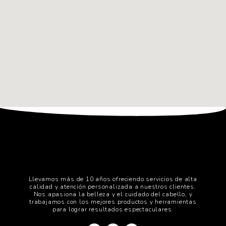
Llevamos más de 10 años ofreciendo servicios de alta
calidad y atención personalizada a nuestros clientes.
Nos apasiona la belleza y el cuidado del cabello, y
trabajamos con los mejores productos y herramientas
para lograr resultados espectaculares.